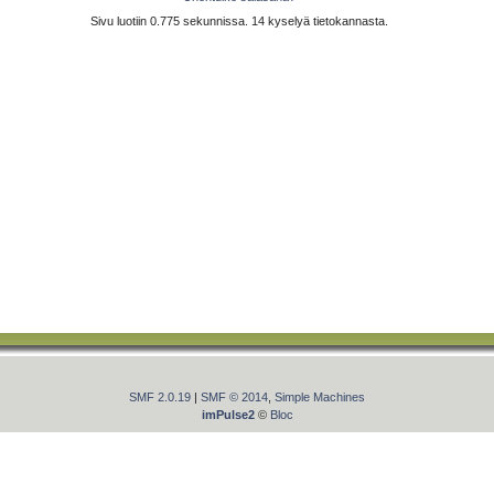
Sivu luotiin 0.775 sekunnissa. 14 kyselyä tietokannasta.
SMF 2.0.19
|
SMF © 2014
,
Simple Machines
imPulse2
©
Bloc