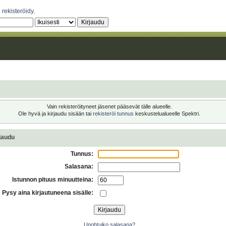
i
rekisteröidy
.
Vain rekisteröityneet jäsenet pääsevät tälle alueelle.
Ole hyvä ja kirjaudu sisään tai
rekisteröi tunnus
keskustelualueelle Spektri.
jaudu
Tunnus:
Salasana:
Istunnon pituus minuutteina:
Pysy aina kirjautuneena sisälle:
Unohtuiko salasana?