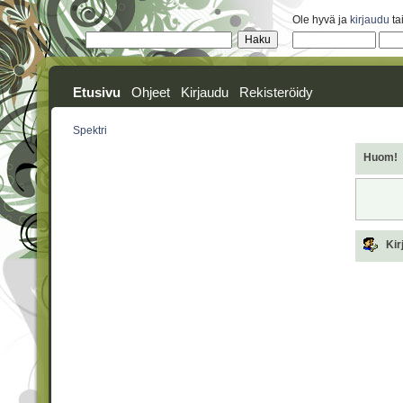
Ole hyvä ja
kirjaudu
ta
Etusivu
Ohjeet
Kirjaudu
Rekisteröidy
Spektri
Huom!
Kir