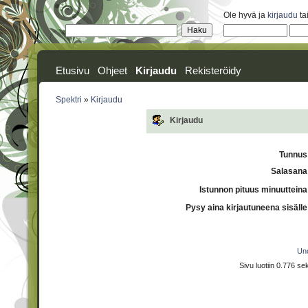
Ole hyvä ja
kirjaudu
ta
Etusivu
Ohjeet
Kirjaudu
Rekisteröidy
Spektri
»
Kirjaudu
Kirjaudu
Tunnus
Salasana
Istunnon pituus minuutteina
Pysy aina kirjautuneena sisälle
Uno
Sivu luotiin 0.776 s